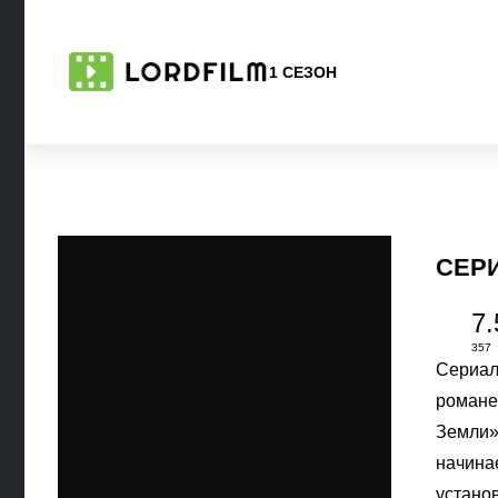
1 СЕЗОН
СЕР
7.
357
Сериал
романе
Земли»
начинае
устано