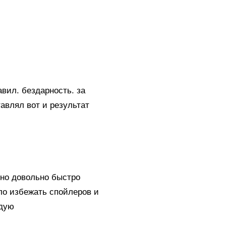
авил. бездарность. за
авлял вот и результат
 но довольно быстро
зло избежать спойлеров и
ндую