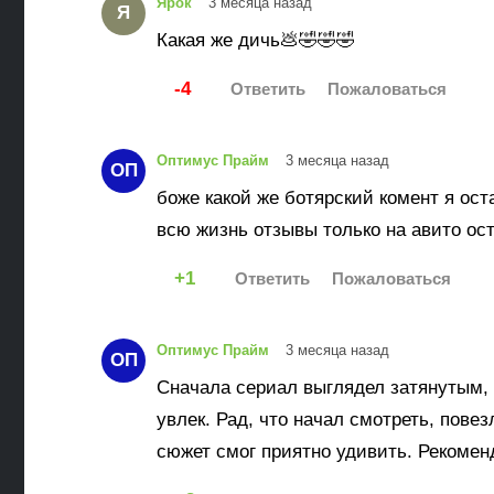
Ярок
3 месяца назад
Я
Какая же дичь💩🤣🤣🤣
-4
Оптимус Прайм
3 месяца назад
ОП
боже какой же ботярский комент я ост
всю жизнь отзывы только на авито ост
1
Оптимус Прайм
3 месяца назад
ОП
Сначала сериал выглядел затянутым,
увлек. Рад, что начал смотреть, пове
сюжет смог приятно удивить. Рекоме