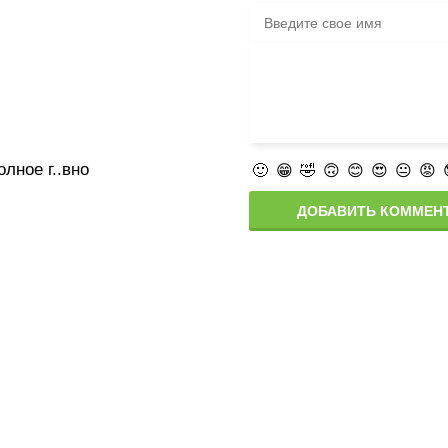
лное г..вно
🙂
😁
🤣
🙃
😊
😍
😐
😡
ДОБАВИТЬ КОММЕН