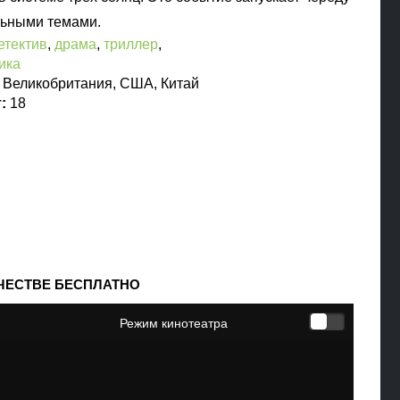
льными темами.
етектив
,
драма
,
триллер
,
ика
:
Великобритания, США, Китай
т:
18
АЧЕСТВЕ БЕСПЛАТНО