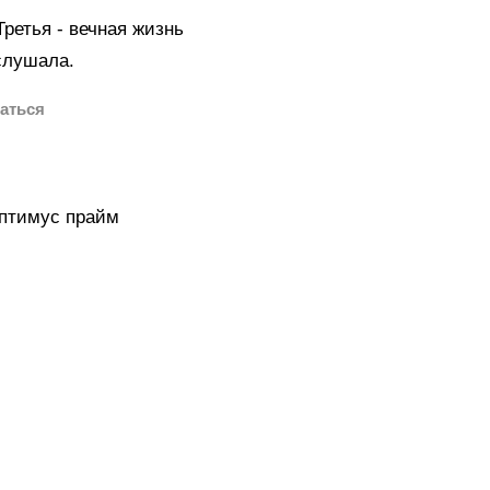
Третья - вечная жизнь
слушала.
оптимус прайм