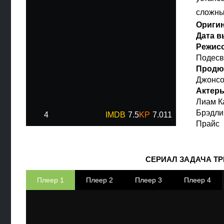
сложны
Ориги
Дата 
Режис
Подесв
Продю
Джонс
Актер
Лиам К
Брэдли
4
7.5
7.011
Прайс
СЕРИАЛ ЗАДАЧА ТР
Плеер 1
Плеер 2
Плеер 3
Плеер 4