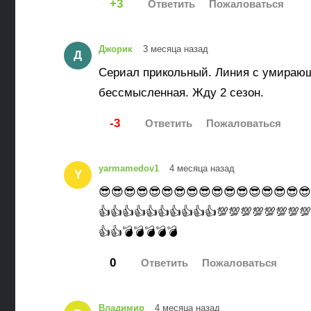
3
Джорик
3 месяца назад
Д
Сериал прикольный. Линия с умира
бессмысленная. Жду 2 сезон.
-3
yarmamedov1
4 месяца назад
Y
😎😎😎😎😎😎😎😎😎😎😎😎😎😎😎😎😎
👍👍👍👍👍👍👍👍👍👍💯💯💯💯💯💯💯💯
👍👍💣💣💣💣💣
0
Владимир
4 месяца назад