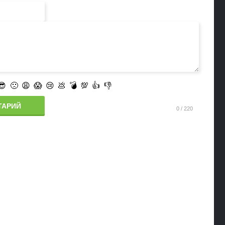
😎
🙁
😩
😱
😢
💩
💣
💯
👍
👎
ТАРИЙ