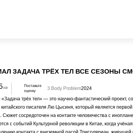
ИАЛ ЗАДАЧА ТРЁХ ТЕЛ ВСЕ СЕЗОНЫ С
5
Поставьте
3 Body Problem
2024
/10
оценку
 «Задача трёх тел» — это научно-фантастический проект, с
 китайского писателя Лю Цысиня, который является перво
. Сюжет сосредоточен на контакте человечества с иноплане
тся с событий Культурной революции в Китае, когда учёная
влению контакта с внеземной расой Трисоляриан, живущей в