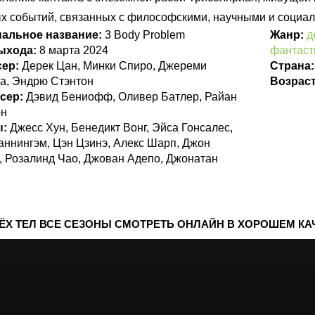
х событий, связанных с философскими, научными и социа
нальное название:
3 Body Problem
Жанр:
д
выхода:
8 марта 2024
фантаст
сер:
Дерек Цан, Минки Спиро, Джереми
Страна
а, Эндрю Стэнтон
Возрас
сер:
Дэвид Бениофф, Оливер Батлер, Райан
он
ы:
Джесс Хун, Бенедикт Вонг, Эйса Гонсалес,
аннингэм, Цэн Цзинэ, Алекс Шарп, Джон
, Розалинд Чао, Джован Адепо, Джонатан
ЁХ ТЕЛ ВСЕ СЕЗОНЫ СМОТРЕТЬ ОНЛАЙН В ХОРОШЕМ К